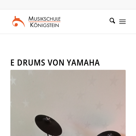
Zum
Zur
Inhalt
Navigation
springen
springen
E DRUMS VON YAMAHA