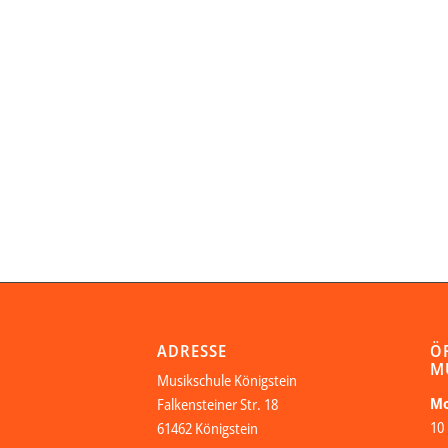
ADRESSE
Ö
M
Musikschule Königstein
Mo
Falkensteiner Str. 18
10 
61462 Königstein