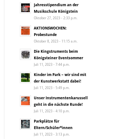
Jahresstipendium an der
Musikschule Königstein
Oktober 27, 2023 - 2:33 p.m.
AKTIONSWOCHEN:
Probestunde
Oktober 8, 2023 - 11:15 a.m.
Die Kingstruments beim
Königsteiner Eventsommer
Juli 11, 2023 - 7:44 p.m.
Kinder im Park – wir sind mit
der Kunstwerkstatt dabei!
Juli 11, 2023 - 5:49 p.m.
Unser Instrumentenkarussell
geht in die nächste Runde!
Juli 11, 2023 - 4:10 p.m.
Parkplätze für
Eltern/Schüler*innen
Juli 11, 2023 - 3:13 p.m.