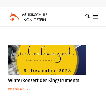
Zum
Zur
Inhalt
Navigation
springen
springen
Winterkonzert der Kingstruments
Weiterlesen