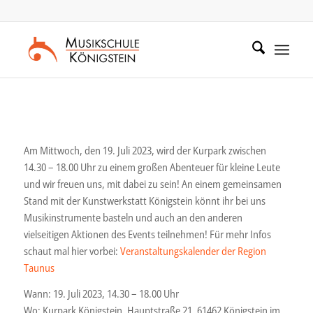
Zum
Zur
Inhalt
Navigation
springen
springen
Am Mittwoch, den 19. Juli 2023, wird der Kurpark zwischen
14.30 – 18.00 Uhr zu einem großen Abenteuer für kleine Leute
und wir freuen uns, mit dabei zu sein! An einem gemeinsamen
Stand mit der Kunstwerkstatt Königstein könnt ihr bei uns
Musikinstrumente basteln und auch an den anderen
vielseitigen Aktionen des Events teilnehmen! Für mehr Infos
schaut mal hier vorbei:
Veranstaltungskalender der Region
Taunus
Wann: 19. Juli 2023, 14.30 – 18.00 Uhr
Wo: Kurpark Königstein, Hauptstraße 21, 61462 Königstein im