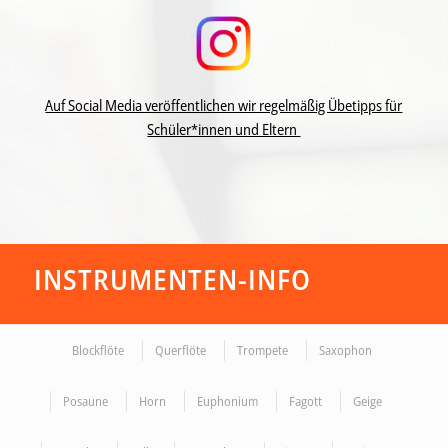
Auf Social Media veröffentlichen wir regelmäßig Übetipps für
Schüler*innen und Eltern
INSTRUMENTEN-INFO
Blockflöte
Querflöte
Trompete
Saxophon
Posaune
Horn
Euphonium
Fagott
Geige