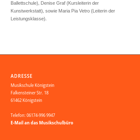
Ballettschule), Denise Graf (Kursleiterin der
Kunstwerkstatt), sowie Maria Pia Vetro (Leiterin der
Leistungsklasse).
ADRESSE
Musikschule Königstein
Falkensteiner Str. 18
61462 Königstein
Telefon: 06174-996 9947
E-Mail an das Musikschulbüro