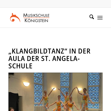
Zum
Zur
Inhalt
Navigation
springen
springen
„KLANGBILDTANZ“ IN DER
AULA DER ST. ANGELA-
SCHULE