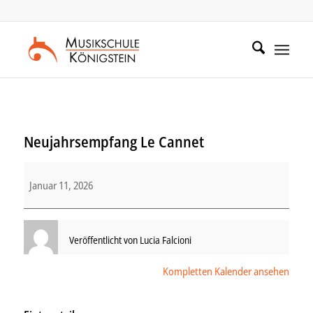
Zum
Zur
Inhalt
Navigation
springen
springen
Neujahrsempfang Le Cannet
Neujahrsempfang
Januar 11, 2026
Le
Cannet
Veröffentlicht von
Lucia Falcioni
Kompletten Kalender ansehen