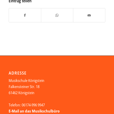
Eintrag teilen
ADRESSE
Musikschule Königstein
Falkensteiner Str. 18
61462 Königstein
Telefon: 06174-996 9947
E-Mail an das Musikschulbüro