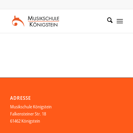
Zum
Zur
Inhalt
Navigation
springen
springen
ADRESSE
Musikschule Königstein
Falkensteiner Str. 18
61462 Königstein