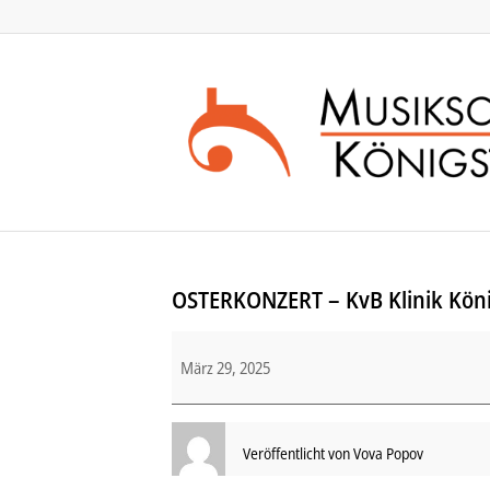
Zum
Zur
Inhalt
Navigation
springen
springen
OSTERKONZERT – KvB Klinik Köni
OSTERKONZERT
März 29, 2025
–
KvB
Klinik
Königstein
Veröffentlicht von
Vova Popov