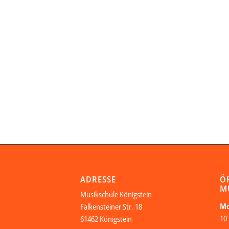
ADRESSE
Ö
M
Musikschule Königstein
Mo
Falkensteiner Str. 18
10 
61462 Königstein