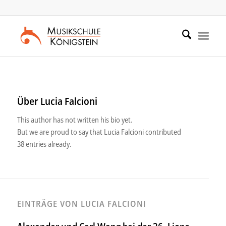
Zum
Zur
Inhalt
Navigation
springen
springen
Über
Lucia Falcioni
This author has not written his bio yet.
But we are proud to say that
Lucia Falcioni
contributed
38 entries already.
EINTRÄGE VON LUCIA FALCIONI